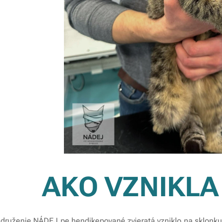
AKO VZNIKLA
druženie NÁDEJ pe hendikepované zvieratá vzniklo na sklonku 