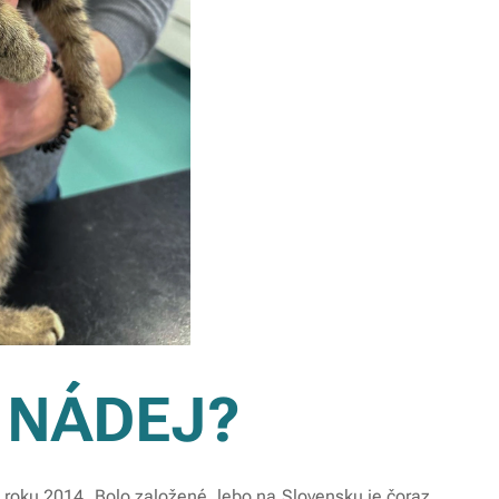
 NÁDEJ?
roku 2014. Bolo založené, lebo na Slovensku je čoraz