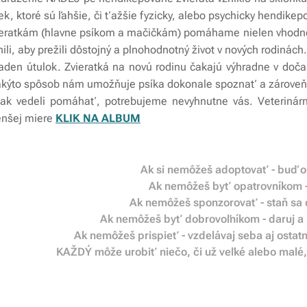
iek, ktoré sú ľahšie, či ťažšie fyzicky, alebo psychicky hendikep
eratkám (hlavne psíkom a mačičkám) pomáhame nielen vhodnou v
li, aby prežili dôstojný a plnohodnotný život v nových rodinách.
en útulok. Zvieratká na novú rodinu čakajú výhradne v doča
akýto spôsob nám umožňuje psíka dokonale spoznať a zároveň 
ak vedeli pomáhať, potrebujeme nevyhnutne vás. Veterinárn
enšej miere
KLIK NA ALBUM
Ak si nemôžeš adoptovať - buď 
Ak nemôžeš byť opatrovníkom -
Ak nemôžeš sponzorovať - staň sa
Ak nemôžeš byť dobrovoľníkom - daruj a 
Ak nemôžeš prispieť - vzdelávaj seba aj ostatn
KAŽDÝ môže urobiť niečo, či už veľké alebo malé,