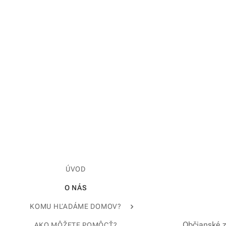
ÚVOD
O NÁS
KOMU HĽADÁME DOMOV?
Občianské z
AKO MÔŽETE POMÔCŤ?