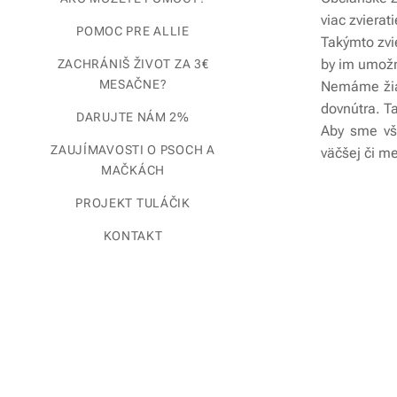
viac zvierat
POMOC PRE ALLIE
Takýmto zvi
by im umožni
ZACHRÁNIŠ ŽIVOT ZA 3€
MESAČNE?
Nemáme žiad
dovnútra. T
DARUJTE NÁM 2%
Aby sme vš
ZAUJÍMAVOSTI O PSOCH A
väčšej či m
MAČKÁCH
PROJEKT TULÁČIK
KONTAKT