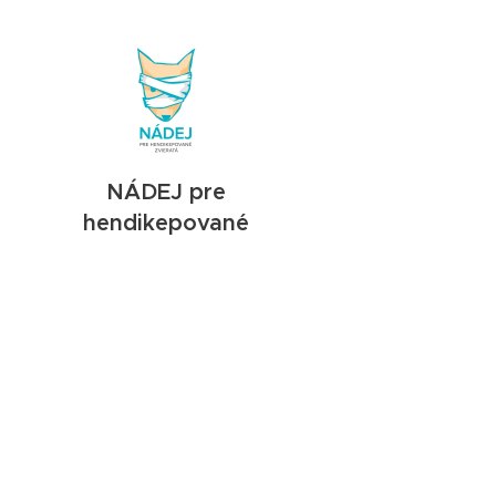
N
ÁDEJ pre
hendikepované
zvieratá