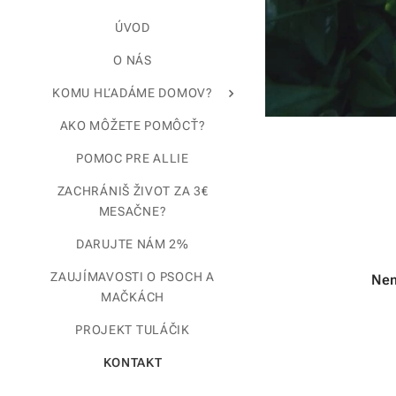
ÚVOD
O NÁS
KOMU HĽADÁME DOMOV?
AKO MÔŽETE POMÔCŤ?
POMOC PRE ALLIE
ZACHRÁNIŠ ŽIVOT ZA 3€
MESAČNE?
DARUJTE NÁM 2%
ZAUJÍMAVOSTI O PSOCH A
Nem
MAČKÁCH
PROJEKT TULÁČIK
KONTAKT