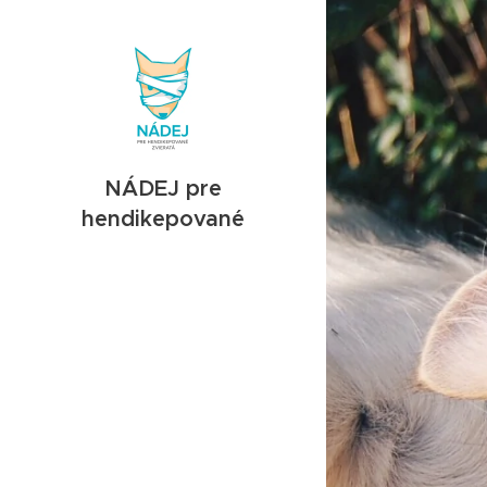
N
ÁDEJ pre
hendikepované
zvieratá