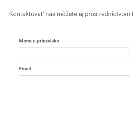
Kontaktovať nás môžete aj prostredníctvom 
Meno a priezvisko
Email
Telefónne číslo
Správa